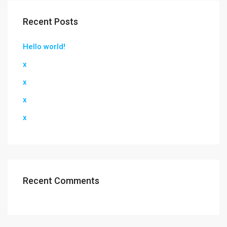
Recent Posts
Hello world!
x
x
x
x
Recent Comments