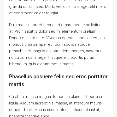
ante sodales. Etiam posuere leo ut leo laoreet, a
gravida dui ultricies. Morbi vehicula nulla eget elit mollis,
at condimentum est feugiat.
Duis mattis laoreet neque, et ornare neque sollicitudin
at. Proin sagittis dolor sed mi elementum pretium.
Donec et justo ante. Vivamus egestas sodales est, eu
rhoncus urna semper eu. Cum sociis natoque
penatibus et magnis dis parturient montes, nascetur
ridiculus mus. Integer tristique elit lobortis purus
bibendum, quis dictum metus mattis.
Phasellus posuere felis sed eros porttitor
mattis
Curabitur massa magna, tempor in blandit id, porta in
ligula. Aliquam laoreet nisl massa, at interdum mauris
sollicitudin et. Mauris risus lectus, tristique at nisl at,
pharetra tristique enim.