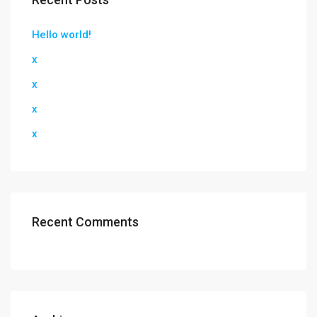
Hello world!
x
x
x
x
Recent Comments