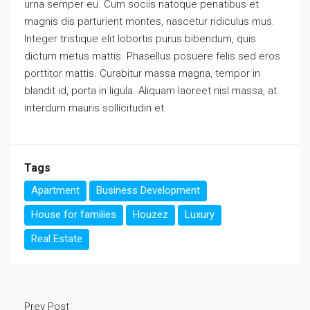
urna semper eu. Cum sociis natoque penatibus et
magnis dis parturient montes, nascetur ridiculus mus.
Integer tristique elit lobortis purus bibendum, quis
dictum metus mattis. Phasellus posuere felis sed eros
porttitor mattis. Curabitur massa magna, tempor in
blandit id, porta in ligula. Aliquam laoreet nisl massa, at
interdum mauris sollicitudin et.
Tags
Apartment
Business Development
House for families
Houzez
Luxury
Real Estate
Prev Post