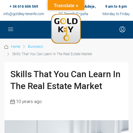
Translate »
+ 34 616 606 569
c/ Ernesto Sarti,10, Adeje,
9 am to 6 pm
info@goldkey-tenerife.com
SC Tenerife España
Monday to Friday
Home
Business
Skills That You Can Learn In The Real Estate Market
Skills That You Can Learn In
The Real Estate Market
10 years ago