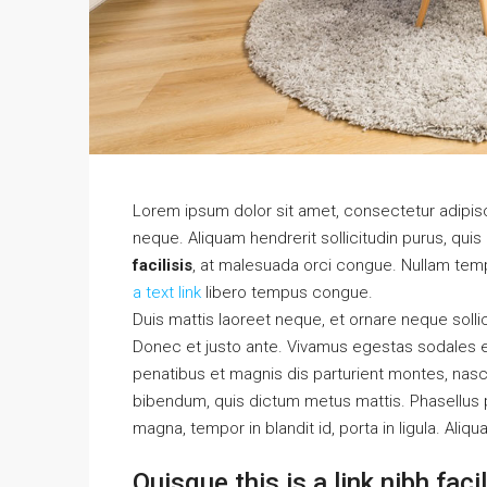
Lorem ipsum dolor sit amet, consectetur adipisci
neque. Aliquam hendrerit sollicitudin purus, qu
facilisis
, at malesuada orci congue. Nullam tempu
a text link
libero tempus congue.
Duis mattis laoreet neque, et ornare neque solli
Donec et justo ante. Vivamus egestas sodales 
penatibus et magnis dis parturient montes, nascet
bibendum, quis dictum metus mattis. Phasellus p
magna, tempor in blandit id, porta in ligula. Aliq
Quisque this is a link nibh fac