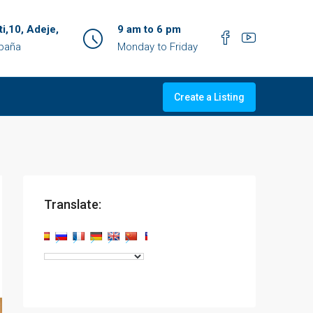
ti,10, Adeje,
9 am to 6 pm
spaña
Monday to Friday
Create a Listing
Translate: