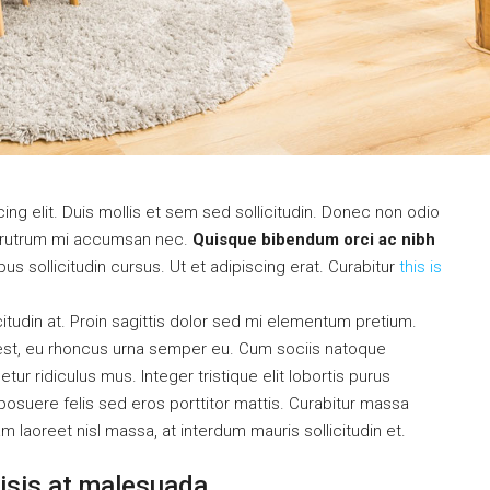
ng elit. Duis mollis et sem sed sollicitudin. Donec non odio
is rutrum mi accumsan nec.
Quisque bibendum orci ac nibh
s sollicitudin cursus. Ut et adipiscing erat. Curabitur
this is
citudin at. Proin sagittis dolor sed mi elementum pretium.
est, eu rhoncus urna semper eu. Cum sociis natoque
ur ridiculus mus. Integer tristique elit lobortis purus
osuere felis sed eros porttitor mattis. Curabitur massa
uam laoreet nisl massa, at interdum mauris sollicitudin et.
ilisis at malesuada