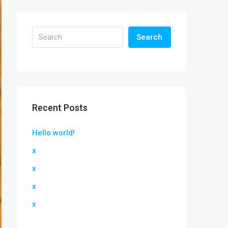
Search
Recent Posts
Hello world!
x
x
x
x