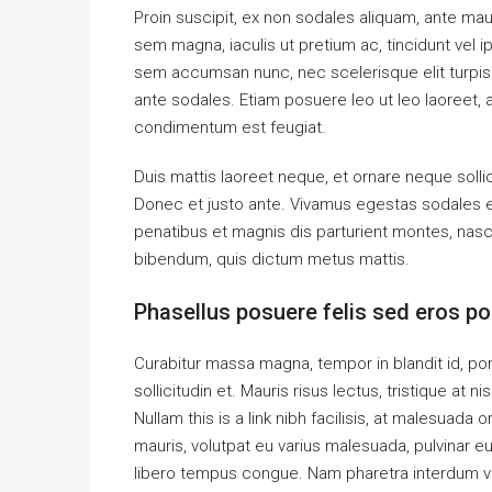
Proin suscipit, ex non sodales aliquam, ante maur
sem magna, iaculis ut pretium ac, tincidunt vel
sem accumsan nunc, nec scelerisque elit turpis e
ante sodales. Etiam posuere leo ut leo laoreet, a g
condimentum est feugiat.
Duis mattis laoreet neque, et ornare neque solli
Donec et justo ante. Vivamus egestas sodales 
penatibus et magnis dis parturient montes, nascet
bibendum, quis dictum metus mattis.
Phasellus posuere felis sed eros por
Curabitur massa magna, tempor in blandit id, port
sollicitudin et. Mauris risus lectus, tristique at ni
Nullam this is a link nibh facilisis, at malesuada 
mauris, volutpat eu varius malesuada, pulvinar eu 
libero tempus congue. Nam pharetra interdum ves