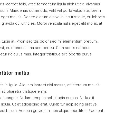
is laoreet felis, vitae fermentum ligula nibh ut ex. Vivamus
 ipsum. Maecenas commodo, velit vel porta vulputate, lorem
get mauris. Donec dictum elit vel nunc tristique, eu lobortis
ravida dui ultricies. Morbi vehicula nulla eget elit mollis, at
citudin at. Proin sagittis dolor sed mi elementum pretium.
est, eu rhoncus urna semper eu. Cum sociis natoque
ur ridiculus mus. Integer tristique elit lobortis purus
ttitor mattis
a in ligula. Aliquam laoreet nisl massa, at interdum mauris
sl at, pharetra tristique enim.
orci congue. Nullam tempus sollicitudin cursus. Nulla elit
ligula. Ut et adipiscing erat. Curabitur adipiscing erat vel
tibulum. Aenean gravida mi non aliquet porttitor. Praesent